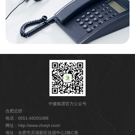
中徽集团官方公众号
合肥总部
电话：0551-68201088
网址：http://www.zhstyl.com/
地址：合肥市滨湖新区佳源中心2栋C座